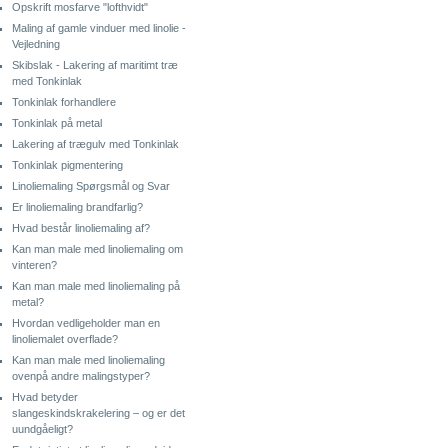
Opskrift mosfarve "lofthvidt"
Maling af gamle vinduer med linolie -
Vejledning
Skibslak - Lakering af maritimt træ
med Tonkinlak
Tonkinlak forhandlere
Tonkinlak på metal
Lakering af trægulv med Tonkinlak
Tonkinlak pigmentering
Linoliemaling Spørgsmål og Svar
Er linoliemaling brandfarlig?
Hvad består linoliemaling af?
Kan man male med linoliemaling om
vinteren?
Kan man male med linoliemaling på
metal?
Hvordan vedligeholder man en
linoliemalet overflade?
Kan man male med linoliemaling
ovenpå andre malingstyper?
Hvad betyder
slangeskindskrakelering – og er det
uundgåeligt?