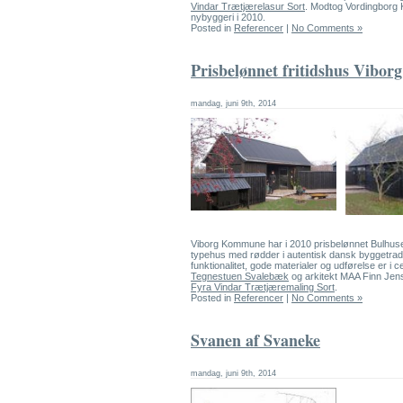
Vindar Trætjærelasur Sort
. Modtog Vordingborg
nybyggeri i 2010.
Posted in
Referencer
|
No Comments »
Prisbelønnet fritidshus Viborg
mandag, juni 9th, 2014
Viborg Kommune har i 2010 prisbelønnet Bulhuset
typehus med rødder i autentisk dansk byggetradi
funktionalitet, gode materialer og udførelse er i c
Tegnestuen Svalebæk
og arkitekt MAA Finn Jen
Fyra Vindar Trætjæremaling Sort
.
Posted in
Referencer
|
No Comments »
Svanen af Svaneke
mandag, juni 9th, 2014