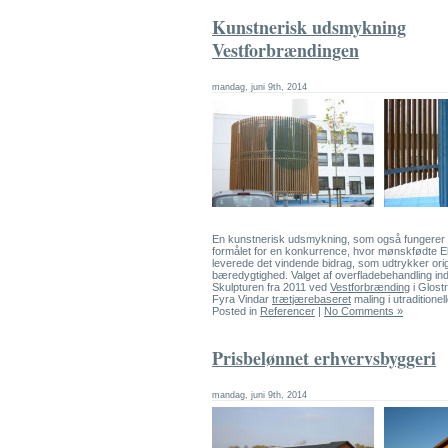
Kunstnerisk udsmykning
Vestforbrændingen
mandag, juni 9th, 2014
En kunstnerisk udsmykning, som også fungerer
formålet for en konkurrence, hvor mønskfødte E
leverede det vindende bidrag, som udtrykker origi
bæredygtighed. Valget af overfladebehandling indg
Skulpturen fra 2011 ved
Vestforbrænding
i Glost
Fyra Vindar
trætjærebaseret
maling i utraditionell
Posted in
Referencer
|
No Comments »
Prisbelønnet erhvervsbyggeri
mandag, juni 9th, 2014