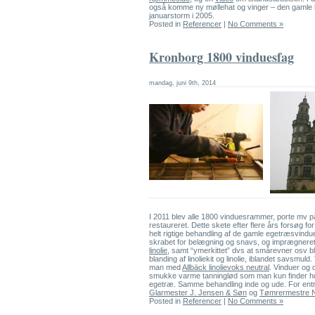
også komme ny møllehat og vinger – den gamle 
januarstorm i 2005.
Posted in
Referencer
|
No Comments »
Kronborg 1800 vinduesfag
mandag, juni 9th, 2014
I 2011 blev alle 1800 vinduesrammer, porte mv 
restaureret. Dette skete efter flere års forsøg for 
helt rigtige behandling af de gamle egetræsvindu
skrabet for belægning og snavs, og imprægner
linolie
, samt “ymerkittet” dvs at smårevner osv b
blanding af linoliekit og linolie, iblandet savsmuld
man med
Allbäck linolievoks neutral
. Vinduer og 
smukke varme tanninglød som man kun finder 
egetræ. Samme behandling inde og ude. For entr
Glarmester J. Jensen & Søn
og
Tømrermestre N
Posted in
Referencer
|
No Comments »