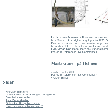
I søfartsbyen Svaneke på Bornholm genskabes n
bark Svanen efter originale tegninger fra 1856. D
Danmarks største skibsrekonstruktion nogensind
behandles alt træ, i alle leder og kanter, med go
Fyra Vindar. Læs meget mere på
Svanens hjem
Posted in
Referencer
|
No Comments »
Mastekranen på Holmen
mandag, juni 9th, 2014
Posted in
Referencer
|
No Comments »
« Older Entries
Sider
Allergivenlig maling
Bindingsværk – Behandling og vedligehold
Den finske tjæremile
Fyra Vindar Guides
Gulvvoks til trægulve – guide
Hvad er linolieemulsionsmaling?