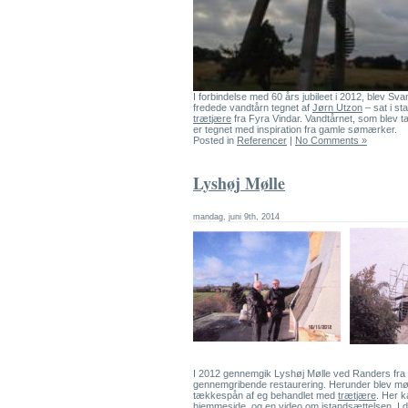
I forbindelse med 60 års jubileet i 2012, blev Sv
fredede vandtårn tegnet af
Jørn Utzon
– sat i s
trætjære
fra Fyra Vindar. Vandtårnet, som blev tag
er tegnet med inspiration fra gamle sømærker.
Posted in
Referencer
|
No Comments »
Lyshøj Mølle
mandag, juni 9th, 2014
I 2012 gennemgik Lyshøj Mølle ved Randers fra
gennemgribende restaurering. Herunder blev mø
tækkespån af eg behandlet med
trætjære
. Her 
hjemmeside
, og en
video
om istandsættelsen. I 