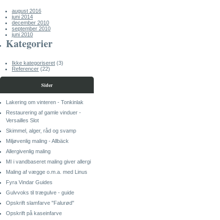
august 2016
juni 2014
december 2010
september 2010
juni 2010
Kategorier
Ikke kategoriseret
(3)
Referencer
(22)
Sider
Lakering om vinteren - Tonkinlak
Restaurering af gamle vinduer -
Versailles Slot
Skimmel, alger, råd og svamp
Miljøvenlig maling - Allbäck
Allergivenlig maling
MI i vandbaseret maling giver allergi
Maling af vægge o.m.a. med Linus
Fyra Vindar Guides
Gulvvoks til trægulve - guide
Opskrift slamfarve "Falurød"
Opskrift på kaseinfarve