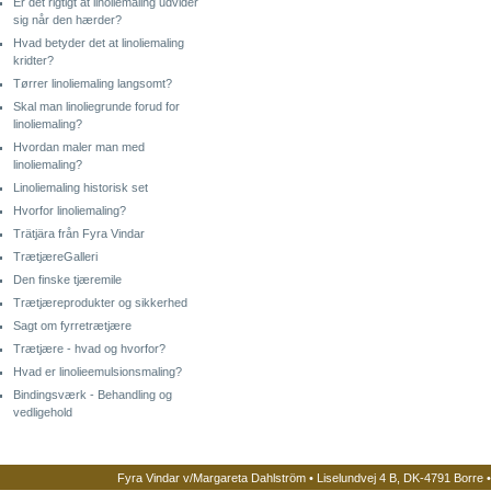
Er det rigtigt at linoliemaling udvider
sig når den hærder?
Hvad betyder det at linoliemaling
kridter?
Tørrer linoliemaling langsomt?
Skal man linoliegrunde forud for
linoliemaling?
Hvordan maler man med
linoliemaling?
Linoliemaling historisk set
Hvorfor linoliemaling?
Trätjära från Fyra Vindar
TrætjæreGalleri
Den finske tjæremile
Trætjæreprodukter og sikkerhed
Sagt om fyrretrætjære
Trætjære - hvad og hvorfor?
Hvad er linolieemulsionsmaling?
Bindingsværk - Behandling og
vedligehold
Fyra Vindar v/Margareta Dahlström • Liselundvej 4 B, DK-4791 Borre 