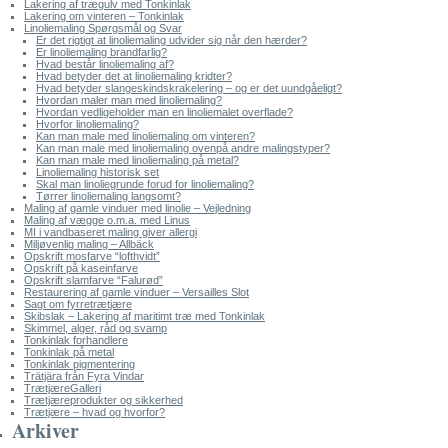
Lakering af trægulv med Tonkinlak
Lakering om vinteren – Tonkinlak
Linoliemaling Spørgsmål og Svar
Er det rigtigt at linoliemaling udvider sig når den hærder?
Er linoliemaling brandfarlig?
Hvad består linoliemaling af?
Hvad betyder det at linoliemaling kridter?
Hvad betyder slangeskindskrakelering – og er det uundgåeligt?
Hvordan maler man med linoliemaling?
Hvordan vedligeholder man en linoliemalet overflade?
Hvorfor linoliemaling?
Kan man male med linoliemaling om vinteren?
Kan man male med linoliemaling ovenpå andre malingstyper?
Kan man male med linoliemaling på metal?
Linoliemaling historisk set
Skal man linoliegrunde forud for linoliemaling?
Tørrer linoliemaling langsomt?
Maling af gamle vinduer med linolie – Vejledning
Maling af vægge o.m.a. med Linus
MI i vandbaseret maling giver allergi
Miljøvenlig maling – Allbäck
Opskrift mosfarve “lofthvidt”
Opskrift på kaseinfarve
Opskrift slamfarve “Falurød”
Restaurering af gamle vinduer – Versailles Slot
Sagt om fyrretrætjære
Skibslak – Lakering af maritimt træ med Tonkinlak
Skimmel, alger, råd og svamp
Tonkinlak forhandlere
Tonkinlak på metal
Tonkinlak pigmentering
Trätjära från Fyra Vindar
TrætjæreGalleri
Trætjæreprodukter og sikkerhed
Trætjære – hvad og hvorfor?
Arkiver