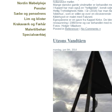
hollandske møller.
Nordin Møbelpleje
Mange danske gamle vindmøller er behandlet 
I Kappel har man også en “helligkilde”, kendt si
Pensler
Hellig Trefoldigheds Kilde. I år (2016) har man fået 
Sæbe og penselrens
‘kildehus’, som er stillet op over en eksisterend
Kildehuset er malet med Falurød.
Lim og klister
Egespånene er en gave fra Kappel Kirke. De blev 
restaurering i 1980’erne og var behandlet med t
Krakaværk og Fæhår
Fotos: Holger Villadsen
Posted in
Referencer
|
No Comments »
Malertilbehør
Specialværktøj
Utzons Vandtårn
mandag, juni 9th, 2014