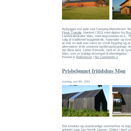
Nybygget stor lade ved Camping Mønsbroen. B
Finsk Træolie
. Hædret i 2011 med diplom fra By
Landskabskultur Møn, med begrundelse bl.a.: “
valg af traditionel byggeteknik, materialer og ove
at selv en lade kan være en smuk bygning og at
alternativer til de uskønne landbrugsbygninge, de
det åbne land. Laden fremstår, med en af de synl
Møn, som et tydeligt eksempel til efterfølgelse.”
Posted in
Referencer
|
No Comments »
Prisbelønnet fritidshus Møn
mandag, juni 9th, 2014
Det smukke og usædvanlige sommerhus er tegne
arkitekt maa Jan Henrik Jansen. Opført i lærk 