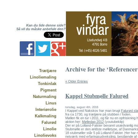
Kan du lide denne side?
Så vil du måske anbefale den?
Archive for the ‘Reference
Trætjære
Linoliemaling
« Older Entries
Tonkinlak
Pigment
Kappel Stubmølle Falurød
Naturmaling
Linus
torsdag, august 4th, 2016
Interiørolie
I Kappel ved Nakskov har man brugt
Falurød sl
fra ca 1730, og trætjære på stubben / foden.
Kalkmaling
Møllen fik en tur i 2011, og får nu en opfriskning 
aktion her:
Mølledag 2012
(youtubeklip)
Falurød
Der er på Lolland-Falster bevaret usædvanlig m
Linolie
Stubmølle er den ældste mølletype, af Danmark
18 stubmøller står 5 på Lolland-Falster. Her ha
Linolievoks
netværk
med erfaringsudveksling, bestående af 