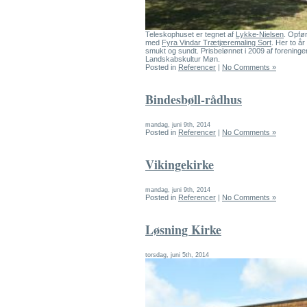
Teleskophuset er tegnet af
Lykke-Nielsen
. Opfør
med
Fyra Vindar Trætjæremaling Sort
. Her to år
smukt og sundt. Prisbelønnet i 2009 af forening
Landskabskultur Møn.
Posted in
Referencer
|
No Comments »
Bindesbøll-rådhus
mandag, juni 9th, 2014
Posted in
Referencer
|
No Comments »
Vikingekirke
mandag, juni 9th, 2014
Posted in
Referencer
|
No Comments »
Løsning Kirke
torsdag, juni 5th, 2014