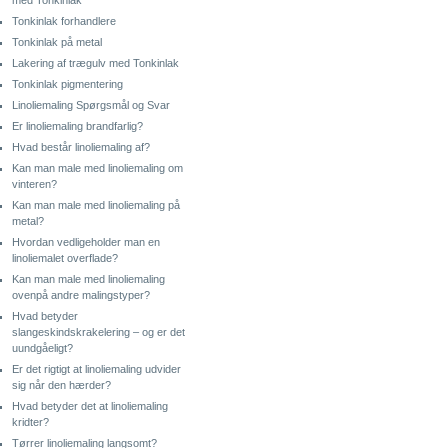
Tonkinlak forhandlere
Tonkinlak på metal
Lakering af trægulv med Tonkinlak
Tonkinlak pigmentering
Linoliemaling Spørgsmål og Svar
Er linoliemaling brandfarlig?
Hvad består linoliemaling af?
Kan man male med linoliemaling om
vinteren?
Kan man male med linoliemaling på
metal?
Hvordan vedligeholder man en
linoliemalet overflade?
Kan man male med linoliemaling
ovenpå andre malingstyper?
Hvad betyder
slangeskindskrakelering – og er det
uundgåeligt?
Er det rigtigt at linoliemaling udvider
sig når den hærder?
Hvad betyder det at linoliemaling
kridter?
Tørrer linoliemaling langsomt?