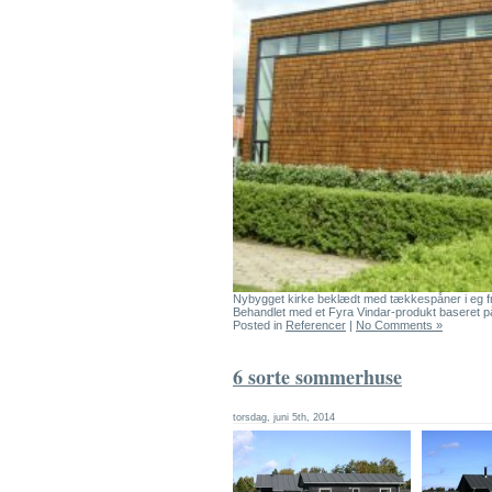
Nybygget kirke beklædt med tækkespåner i eg 
Behandlet med et Fyra Vindar-produkt baseret 
Posted in
Referencer
|
No Comments »
6 sorte sommerhuse
torsdag, juni 5th, 2014