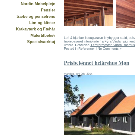
Nordin Møbelpleje
Pensler
Sæbe og penselrens
Lim og klister
Krakaværk og Fæhår
Malertilbehør
Loft & bjælker i douglastræ i nybygget stald, be
Specialværktøj
linoliebaseret interiørolie fra Fyra Vindar, pigm
umbra. Udførelse
Tømrermester Søren Rasmu
Posted in
Referencer
|
No Comments »
Prisbelønnet helårshus Møn
mandag, juni 9th, 2014