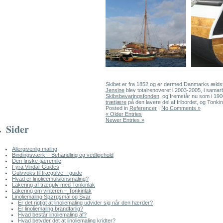
Skibet er fra 1852 og er dermed Danmarks ældst
Jensine
blev totalrenoveret i 2003-2005, i sama
Skibsbevaringsfonden
, og fremstår nu som i 190
trætjære
på den lavere del af fribordet, og Tonkinl
Posted in
Referencer
|
No Comments »
« Older Entries
Newer Entries »
Sider
Allergivenlig maling
Bindingsværk – Behandling og vedligehold
Den finske tjæremile
Fyra Vindar Guides
Gulvvoks til trægulve – guide
Hvad er linolieemulsionsmaling?
Lakering af trægulv med Tonkinlak
Lakering om vinteren – Tonkinlak
Linoliemaling Spørgsmål og Svar
Er det rigtigt at linoliemaling udvider sig når den hærder?
Er linoliemaling brandfarlig?
Hvad består linoliemaling af?
Hvad betyder det at linoliemaling kridter?