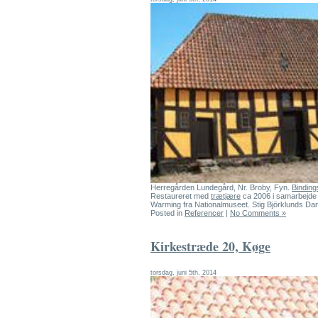
Herregården Lundegård, Nr. Broby, Fyn.
Bindin
Restaureret med
trætjære
ca 2006 i samarbejde
Warming fra Nationalmuseet. Stig Björklunds Dan
Posted in
Referencer
|
No Comments »
Kirkestræde 20, Køge
torsdag, juni 5th, 2014