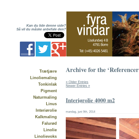
Kan du lide denne side?
Så vil du måske anbefale den?
Archive for the ‘Reference
Trætjære
Linoliemaling
« Older Entries
Tonkinlak
Newer Entries »
Pigment
Naturmaling
Interiørolie 4000 m2
Linus
Interiørolie
mandag, juni 9th, 2014
Kalkmaling
Falurød
Linolie
Linolievoks