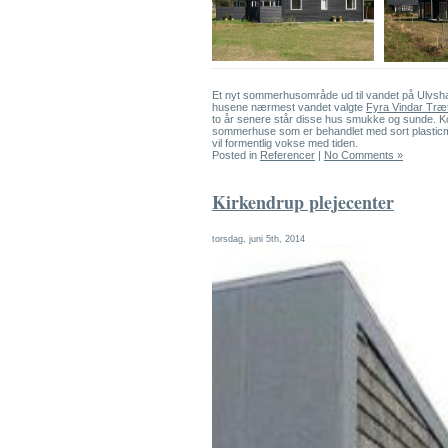
Et nyt sommerhusområde ud til vandet på Ulvsha
husene nærmest vandet valgte
Fyra Vindar Træ
to år senere står disse hus smukke og sunde. Kon
sommerhuse som er behandlet med sort plasticmali
vil formentlig vokse med tiden.
Posted in
Referencer
|
No Comments »
Kirkendrup plejecenter
torsdag, juni 5th, 2014