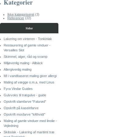
Kategorier
Ikke kategoriseret
(3)
Referencer
(22)
Sider
Lakering om vinteren - Tonkinlak
Restaurering af gamle vinduer -
Versailles Slot
Skimmel, alger, råd og svamp
Miljøvenlig maling - Allbäck
Allergivenlig maling
MI i vandbaseret maling giver allergi
Maling af vægge o.m.a. med Linus
Fyra Vindar Guides
Gulvvoks til trægulve - guide
Opskrift slamfarve "Falurød"
Opskrift på kaseinfarve
Opskrift mosfarve "lofthvidt"
Maling af gamle vinduer med linolie -
Vejledning
Skibslak - Lakering af maritimt træ
med Tonkinlak