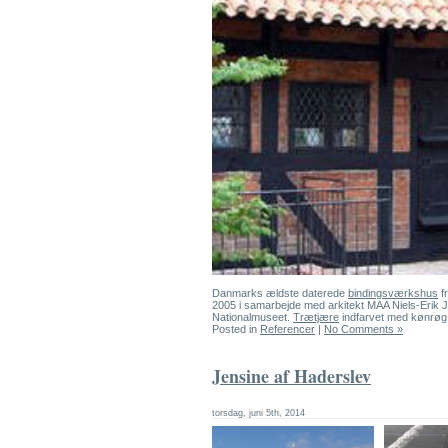
Danmarks ældste daterede
bindingsværkshus
fr
2005 i samarbejde med arkitekt MAA Niels-Erik 
Nationalmuseet.
Trætjære
indfarvet med kønrøg
Posted in
Referencer
|
No Comments »
Jensine af Haderslev
torsdag, juni 5th, 2014