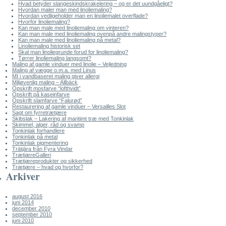
Hvad betyder slangeskindskrakelering – og er det uundgåeligt?
Hvordan maler man med linoliemaling?
Hvordan vedligeholder man en linoliemalet overflade?
Hvorfor linoliemaling?
Kan man male med linoliemaling om vinteren?
Kan man male med linoliemaling ovenpå andre malingstyper?
Kan man male med linoliemaling på metal?
Linoliemaling historisk set
Skal man linoliegrunde forud for linoliemaling?
Tørrer linoliemaling langsomt?
Maling af gamle vinduer med linolie – Vejledning
Maling af vægge o.m.a. med Linus
MI i vandbaseret maling giver allergi
Miljøvenlig maling – Allbäck
Opskrift mosfarve “lofthvidt”
Opskrift på kaseinfarve
Opskrift slamfarve “Falurød”
Restaurering af gamle vinduer – Versailles Slot
Sagt om fyrretrætjære
Skibslak – Lakering af maritimt træ med Tonkinlak
Skimmel, alger, råd og svamp
Tonkinlak forhandlere
Tonkinlak på metal
Tonkinlak pigmentering
Trätjära från Fyra Vindar
TrætjæreGalleri
Trætjæreprodukter og sikkerhed
Trætjære – hvad og hvorfor?
Arkiver
august 2016
juni 2014
december 2010
september 2010
juni 2010