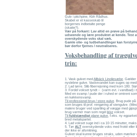
Gulv i pitchpine, Kbh Rådhus.
Skabet er et kasseskab til
borgernes indbetalte penge
(skatte?).
Vær på forkant:
Lav altid en prøve på behand
udseende og lære produktet at kende. Test a
overskydende voks skal væk.
Gamle olie- og ludbehandlinger kan forstyrr
bør derfor fjernes / neutraliseres.
Voksbehandling af trægulve 
trin:
1. Vask gulvet med
Allbäck Linoliesæbe
. Gælder
nyslebne gulve. Vaskevandet kan suges op med
2. Lad tørre. Slib fiberrejsning med korn 180. St
3. Fordel vokset tyndt – (varm evt. i vandbad) i
Med en svamp / pude der i ruhed er omtrent som
en køkkensvamp.
Til professionel brug / store gulve
. Brug pude på 
som bruges til prof. rengøring af stengulve. (M
malere bruger ved spartling af vægge med gipspla
brug varmer man som regel
ikke
vokset.
Til
fuldstændigt
plane gulve
, f.eks. ny egpark
bred metalspartel.
4. Lad vokset suge ind i ca 10-15 minutter, maks
5. Tør
ALT
overskydende voks med frotté eller li
der ikke er afsmitning.
Gulvet skal kunne bruges straks, uden mærker o