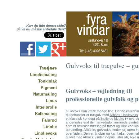
Kan du lide denne side?
Så vil du måske anbefale den?
Gulvvoks til trægulve – gu
Trætjære
Linoliemaling
Tonkinlak
Pigment
Gulvvoks – vejledning til
Naturmaling
professionelle gulvfolk og p
Linus
Interiørolie
Gulvvoks kan være mange ting. Denne vejlednin
Kalkmaling
du behandler et trægulv med
Allbäck Linolievoks
et klassisk koncept på
linolie
og
bivoks
(+ evt. pi
Falurød
anderledes end de markedsdominerende syntetis
som et diffusionstæt lag på træet og ikke kan kla
Linolie
behandling. Allbäcks gulvvoks binder sig mere
i
Linolievoks
overfladen. Den er åndbar og kan f.eks. overma
gulvet med Allbäck vinder indpas i stor stil, ikke mi