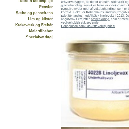
Nordin Møbelpleje
erhvervsbyggeri, da det er en nem, slidstærk o
gulvbehandling, som ikke belaster indeklimaet. O
Pensler
trægulve nyder godt af voksbehandling, som er b
korrekt. F.eks. er Københavns Rådhus trægulv i 
Sæbe og penselrens
tallet behandlet med Allbäck linolievoks i 2013. De
Lim og klister
at gulvvoks erstatter
sæbeskuring
, som er mere
vedligeholdelseskrævende.
Krakaværk og Fæhår
Hent guiden som udskriftsvenlig .pdf-fil
Malertilbehør
Specialværktøj