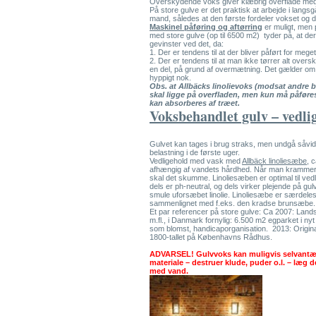
Overskydende voks giver klæbrig overflade me
På store gulve er det praktisk at arbejde i lang
mand, således at den første fordeler vokset og d
Maskinel påføring og aftørring
er muligt, men 
med store gulve (op til 6500 m2) tyder på, at der
gevinster ved det, da:
1. Der er tendens til at der bliver påført for meget
2. Der er tendens til at man ikke tørrer alt over
en del, på grund af overmætning. Det gælder om 
hyppigt nok.
Obs. at Allbäcks linolievoks (modsat andre 
skal ligge på overfladen, men kun må påføre
kan absorberes af træet.
Voksbehandlet gulv – vedli
Gulvet kan tages i brug straks, men undgå såvidt
belastning i de første uger.
Vedligehold med vask med
Allbäck linoliesæbe
, c
afhængig af vandets hårdhed. Når man krammer
skal det skumme. Linoliesæben er optimal til ved
dels er ph-neutral, og dels virker plejende på gulve
smule uforsæbet linolie. Linoliesæbe er særdeles
sammenlignet med f.eks. den kradse brunsæbe.
Et par referencer på store gulve: Ca 2007: Landsk
m.fl., i Danmark fornylig: 6.500 m2 egparket i ny
som blomst, handicaporganisation. 2013: Originalt
1800-tallet på Københavns Rådhus.
ADVARSEL! Gulvvoks kan muligvis selvantæ
materiale – destruer klude, puder o.l. – læg 
med vand.