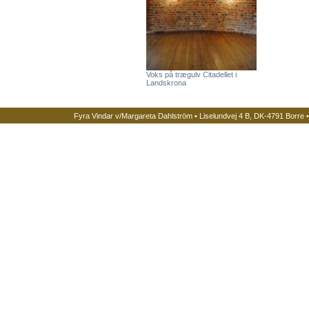
Voks på trægulv Citadellet i
Landskrona
Fyra Vindar v/Margareta Dahlström • Liselundvej 4 B, DK-4791 Borre 